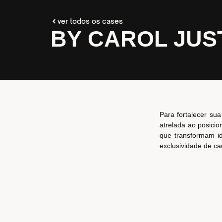
ver todos os cases
BY CAROL JUS
Para fortalecer sua
atrelada ao posici
que transformam id
exclusividade de cad
Nosso trabalho cont
e estratégia, de m
handmade.