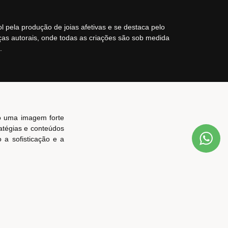
 pela produção de joias afetivas e se destaca pelo
as autorais, onde todas as criações são sob medida
.
ndo uma imagem forte
atégias e conteúdos
 a sofisticação e a
tante, com qualidade
 gerada pelas joias