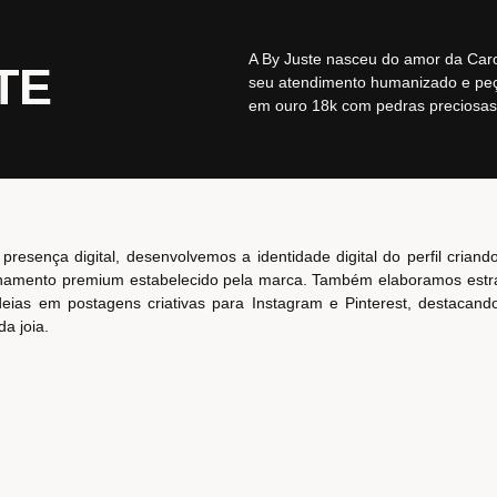
A By Juste nasceu do amor da Carol
TE
seu atendimento humanizado e peç
em ouro 18k com pedras preciosas
 presença digital, desenvolvemos a identidade digital do perfil cria
onamento premium estabelecido pela marca. Também elaboramos estr
eias em postagens criativas para Instagram e Pinterest, destacando
a joia.
ribuiu com a marca By Juste a estabelecer uma presença digital cons
aneira sofisticada, comunicando toda a exclusividade e afetividade