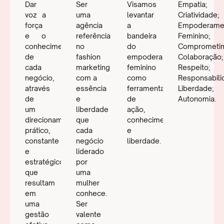
Dar
Ser
Visamos
Empatia;
voz a
uma
levantar
Criatividade;
força
agência
a
Empoderame
e o
referência
bandeira
Feminino;
conhecimento
no
do
Comprometim
de
fashion
empoderamento
Colaboração;
cada
marketing
feminino
Respeito;
negócio,
com a
como
Responsabili
através
essência
ferramenta
Liberdade;
de
e
de
Autonomia.
um
liberdade
ação,
direcionamento
que
conhecimento
prático,
cada
e
constante
negócio
liberdade.
e
liderado
estratégico
por
que
uma
resultam
mulher
em
conhece.
uma
Ser
gestão
valente